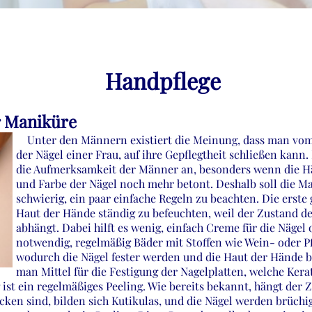
Handpflege
 Maniküre
Unter den Männern existiert die Meinung, dass man vom 
der Nägel einer Frau, auf ihre Gepflegtheit schließen kan
die Aufmerksamkeit der Männer an, besonders wenn die H
und Farbe der Nägel noch mehr betont. Deshalb soll die Man
schwierig, ein paar einfache Regeln zu beachten. Die erste
Haut der Hände ständig zu befeuchten, weil der Zustand d
abhängt. Dabei hilft es wenig, einfach Creme für die Nägel
notwendig, regelmäßig Bäder mit Stoffen wie Wein- oder Pf
wodurch die Nägel fester werden und die Haut der Hände 
man Mittel für die Festigung der Nagelplatten, welche Kerat
ist ein regelmäßiges Peeling. Wie bereits bekannt, hängt der 
ocken sind, bilden sich Kutikulas, und die Nägel werden brüc