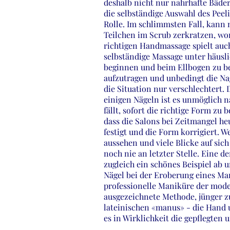
deshalb nicht nur nahrhafte Bäder
die selbständige Auswahl des Peel
Rolle. Im schlimmsten Fall, kann 
Teilchen im Scrub zerkratzen, wo
richtigen Handmassage spielt auch 
selbständige Massage unter häusli
beginnen und beim Ellbogen zu b
aufzutragen und unbedingt die Nag
die Situation nur verschlechtert.
einigen Nägeln ist es unmöglich n
fällt, sofort die richtige Form zu
dass die Salons bei Zeitmangel he
festigt und die Form korrigiert. 
aussehen und viele Blicke auf sic
noch nie an letzter Stelle. Eine de
zugleich ein schönes Beispiel ab u
Nägel bei der Eroberung eines Ma
professionelle Maniküre der mod
ausgezeichnete Methode, jünger z
lateinischen «manus» - die Hand u
es in Wirklichkeit die gepflegten 