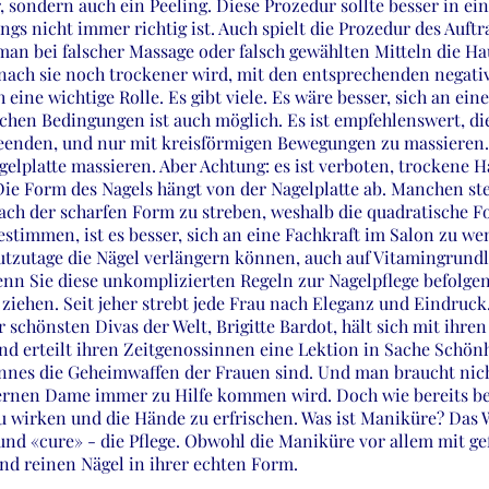
, sondern auch ein Peeling. Diese Prozedur sollte besser in e
ings nicht immer richtig ist. Auch spielt die Prozedur des Auf
man bei falscher Massage oder falsch gewählten Mitteln die H
nach sie noch trockener wird, mit den entsprechenden negati
eine wichtige Rolle. Es gibt viele. Es wäre besser, sich an ei
chen Bedingungen ist auch möglich. Es ist empfehlenswert, di
eenden, und nur mit kreisförmigen Bewegungen zu massieren. 
elplatte massieren. Aber Achtung: es ist verboten, trockene 
 Die Form des Nagels hängt von der Nagelplatte ab. Manchen st
ach der scharfen Form zu streben, weshalb die quadratische F
 bestimmen, ist es besser, sich an eine Fachkraft im Salon zu 
utzutage die Nägel verlängern können, auch auf Vitamingrundl
Wenn Sie diese unkomplizierten Regeln zur Nagelpflege befolge
h ziehen. Seit jeher strebt jede Frau nach Eleganz und Eindru
r schönsten Divas der Welt, Brigitte Bardot, hält sich mit ihre
nd erteilt ihren Zeitgenossinnen eine Lektion in Sache Schönhe
nnes die Geheimwaffen der Frauen sind. Und man braucht nich
ernen Dame immer zu Hilfe kommen wird. Doch wie bereits bek
u wirken und die Hände zu erfrischen. Was ist Maniküre? Da
nd «cure» - die Pflege. Obwohl die Maniküre vor allem mit gef
und reinen Nägel in ihrer echten Form.