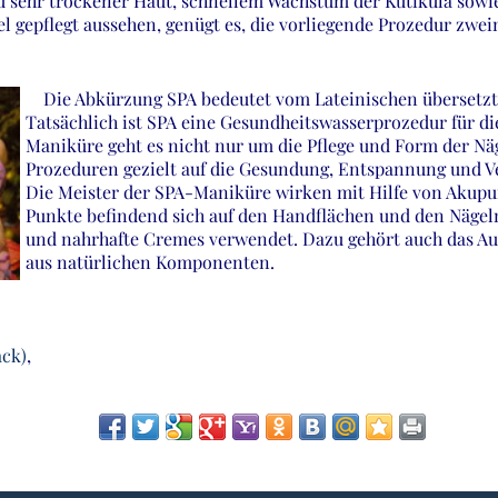
u sehr trockener Haut, schnellem Wachstum der Kutikula sow
l gepflegt aussehen, genügt es, die vorliegende Prozedur zwe
Die Abkürzung SPA bedeutet vom Lateinischen übersetzt
Tatsächlich ist SPA eine Gesundheitswasserprozedur für di
Maniküre geht es nicht nur um die Pflege und Form der Näg
Prozeduren gezielt auf die Gesundung, Entspannung und 
Die Meister der SPA-Maniküre wirken mit Hilfe von Akupu
Punkte befindend sich auf den Handflächen und den Nägel
und nahrhafte Cremes verwendet. Dazu gehört auch das A
aus natürlichen Komponenten.
ack)
,