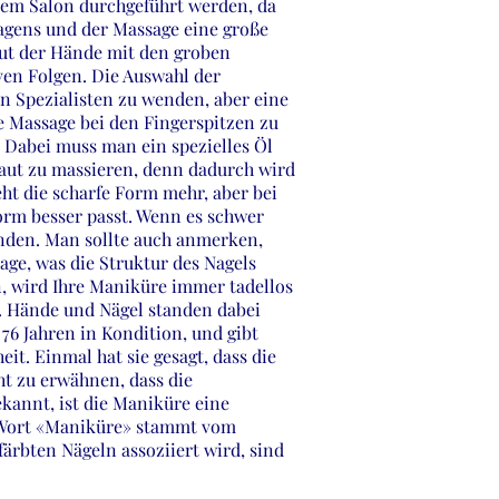
inem Salon durchgeführt werden, da
tragens und der Massage eine große
aut der Hände mit den groben
ven Folgen. Die Auswahl der
nen Spezialisten zu wenden, aber eine
e Massage bei den Fingerspitzen zu
Dabei muss man ein spezielles Öl
Haut zu massieren, denn dadurch wird
eht die scharfe Form mehr, aber bei
orm besser passt. Wenn es schwer
wenden. Man sollte auch anmerken,
age, was die Struktur des Nagels
n, wird Ihre Maniküre immer tadellos
ck. Hände und Nägel standen dabei
n 76 Jahren in Kondition, und gibt
it. Einmal hat sie gesagt, dass die
t zu erwähnen, dass die
annt, ist die Maniküre eine
s Wort «Maniküre» stammt vom
ärbten Nägeln assoziiert wird, sind