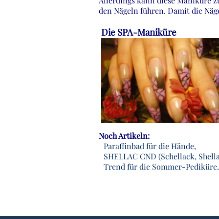
Allerdings kann diese Maniküre z
den Nägeln führen. Damit die Näge
Die SPA-Maniküre
Noch Artikeln:
Paraffinbad für die Hände
,
SHELLAC CND (Schellack, Shell
Trend für die Sommer-Pediküre
.