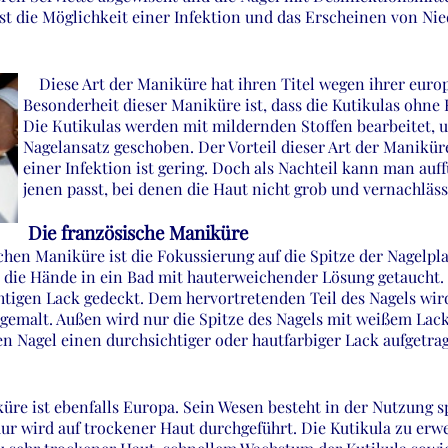
ist die Möglichkeit einer Infektion und das Erscheinen von Ni
Diese Art der Maniküre hat ihren Titel wegen ihrer eur
Besonderheit dieser Maniküre ist, dass die Kutikulas ohne
Die Кutikulas werden mit mildernden Stoffen bearbeitet, 
Nagelansatz geschoben. Der Vorteil dieser Art der Maniküre
einer Infektion ist gering. Doch als Nachteil kann man auf
jenen passt, bei denen die Haut nicht grob und vernachlässi
Die französische Maniküre
en Maniküre ist die Fokussierung auf die Spitze der Nagelplat
 die Hände in ein Bad mit hauterweichender Lösung getaucht. 
htigen Lack gedeckt. Dem hervortretenden Teil des Nagels wi
gemalt. Außen wird nur die Spitze des Nagels mit weißem Lack
en Nagel einen durchsichtiger oder hautfarbiger Lack aufgetra
e ist ebenfalls Europa. Sein Wesen besteht in der Nutzung spe
r wird auf trockener Haut durchgeführt. Die Kutikula zu erwei