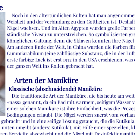
e
Noch in den altertümlichen Kulten hat man angenommen, 
Weisheit und der Verbindung zu den Gottheiten ist. Deshalb
Nägel wachsen. Und im Alten Ägypten wurden grelle Farben
ständische Niveau zu unterstreichen. So symbolisierten gr
königlichen Gattung, denn die Sklaven konnten ihre Nägel 
Am anderen Ende der Welt, in China wurden die Farben für
Gummiarabikum (eine zähflüssige Substanz, die in der Luft 
erste farbige Lack ist erst 1932 in den USA erschienen, was
der ganzen Welt ins Rollen gebracht hat.
Arten der Maniküre
Klassische (abschneidende) Maniküre
Die traditionelle Art der Maniküre, die bis heute am weite
«nass» genannt, da ein Bad mit warmem, seifigem Wasser v
einer solchen Maniküre ist ihre Einfachheit, was die Proze
Bedingungen erlaubt. Die Nägel werden zuerst vom vorhan
gebracht und in eine seifige Lösung getaucht, die die Kutikul
n unten umgibt (anders: Kutikula), mit Hilfe einer speziellen,
en Serviette abgewischt und die Nägel mit Desinfektionsmittel